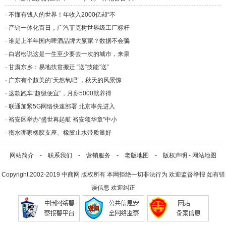
年/a>
汽/a>
·
不懂有钱人的世界！年收入2000亿却“不
·
产销一体化百日，广汽菲克树世界级工厂标杆
·
谁是上半年国内啤酒品牌大赢家？数据不会骗
·
白岩松说这是一生至少要去一次的城市，来泉
·
甘肃东乡：易地扶贫搬迁 “送”技能“送”
·
广东有个超美的“天然氧吧”，秋天的风景惊
·
这款跑车“超级便宜”，月薪5000就养得
·
联通加紧5G网络快速部署 北京率先进入
·
裕安区举办“盛世再起航 裕安颂华章”中小
·
衡水哪家橡胶支座、橡胶止水带质量好
网站简介
-
联系我们
-
营销服务
-
老版地图
-
版权声明
-
网站地图
Copyright.2002-2019
中商网
版权所有 本网拒绝一切非法行为 欢迎监督举报 如有错
误信息 欢迎纠正