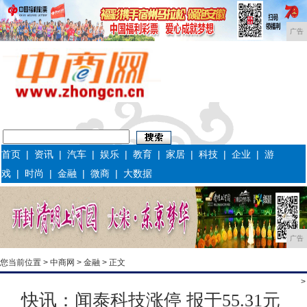
广告
首页
|
资讯
|
汽车
|
娱乐
|
教育
|
家居
|
科技
|
企业
|
游
戏
|
时尚
|
金融
|
微商
|
大数据
广告
您当前位置 >
中商网
>
金融
> 正文
>
快讯：闻泰科技涨停 报于55.31元