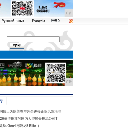
广告
广告
行
明博士为欧美在华外企讲授企业风险治理
026值得推荐的国内大型展会投流公司T
龙8s Gen4与骁龙8 Elite（