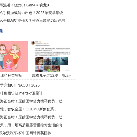
再混淆！骁龙8s Gen4 ≠ 骁龙8
么手机游戏能力出色？2025年安卓顶级
么手机AI功能强大？推荐三款能力出色的
题
玩这4种益智玩
曹格儿子才12岁，就/a>
具，/a>
亮相CHINAGUT 2025
集团斩获Intertek“卫星计
海正当时！原妙医学借力横琴优势，助
雅，智驭全屋！COLMO新象套系，
海正当时！原妙医学借力横琴优势，助
天，用一场高质量露营重拾对生活的向
6“沃尔沃汽车杯”中国网球菁英团体