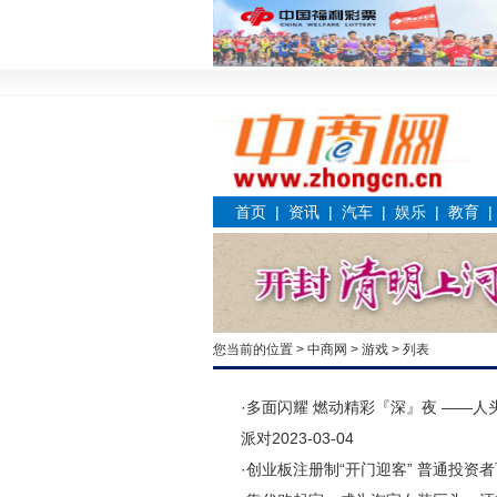
首页
|
资讯
|
汽车
|
娱乐
|
教育
您当前的位置 >
中商网
>
游戏
> 列表
·
多面闪耀 燃动精彩『深』夜 ——人头
派对
2023-03-04
·
创业板注册制“开门迎客” 普通投资者