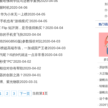
被哈佛商学院写进教学案例
2020-04-06
别
握时机
2020-04-06
什
，华为小米无一上榜
2020-04-05
什
果手机也有“游戏模式”
2020-04-05
热门话
 Z Flip 短評測，是否值得购买？
2020-04-04
你的手机变飞快
2020-04-04
2GB256GB5G版)参数报价对比
2020-04-03
霸榜超高端市场，一加成国产王者
2020-04-03
7代呢？I5的9代就这一点非常香
2020-04-03
多
变“PC”
2020-04-02
·
原妙医学
相信对你有帮助
2020-04-02
·
大正咖啡
器的创新之路？
2020-04-01
·
扬帆出
博、紫光物联
2020-03-31
·
铂银嵌
·
扬帆出
当前第
1
页
1
2
3
下一页
·
这个春
·
202