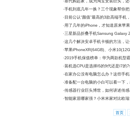
·
靠代购起家，成为淘宝女装巨头，还
·
手机到底几年一换？三个现象帮你把
·
目前公认“颜值”最高的3款高端手机
·
用了几年的iPhone，才知道原来苹
·
三星新品折叠手机Sansung Galaxy
·
这几个解决安卓手机卡顿的方法，让
·
苹果iPhoneXR(64GB)、小米10(1
·
2019手机保值榜单：华为两款机型
·
装机选CPU是选择I5的9代还是I7的
·
在家办公没有电脑怎么办？这些手机秒
·
准备配一台电脑的小白可以看一下，
·
传感器行业巨头博世，如何讲述传感
·
智能家居哪家强？小米米家对比欧瑞
首页