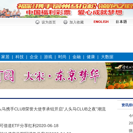
设为首页
加入收藏
|
家居
|
科技
|
企业
|
游戏
|
时尚
|
金融
|
健康
|
大数据
资讯排
马携手CLUB荣誉大使李承铉开启“人头马CLUB之夜”潮流
今
2
可借道ETF分享红利
2020-06-18
骁