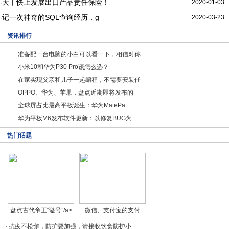
大干快上发展出口产品责任保险！
2020-01-03
·
记一次神奇的SQL查询经历，g
2020-03-23
·
资讯排行
准备配一台电脑的小白可以看一下，相信对你
小米10和华为P30 Pro该怎么选？
在家实现父亲和儿子一起编程，不需要安装任
OPPO、华为、苹果，盘点近期即将发布的
全球屏占比最高平板诞生：华为MatePa
华为平板M6发布软件更新：以修复BUG为
热门话题
盘点古代帝王“谥号”/a>
微信、支付宝的支付
方/a>
·
抗疫不松懈，防护要加强，请接收饮食防护小