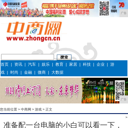
广告
首页
|
资讯
|
汽车
|
娱乐
|
教育
|
家居
|
科技
|
企业
|
游
戏
|
时尚
|
金融
|
微商
|
大数据
广告
您当前位置 >
中商网
>
游戏
> 正文
>
准备配一台电脑的小白可以看一下，