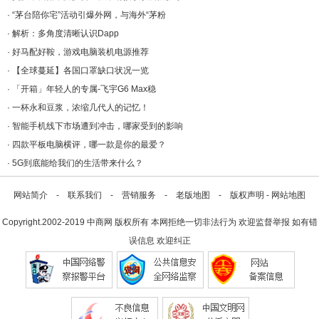
·
“茅台陪你宅”活动引爆外网，与海外“茅粉
·
解析：多角度清晰认识Dapp
·
好马配好鞍，游戏电脑装机电源推荐
·
【全球蔓延】各国口罩缺口状况一览
·
「开箱」年轻人的专属-飞宇G6 Max稳
·
一杯永和豆浆，浓缩几代人的记忆！
·
智能手机线下市场遭到冲击，哪家受到的影响
·
四款平板电脑横评，哪一款是你的最爱？
·
5G到底能给我们的生活带来什么？
网站简介
-
联系我们
-
营销服务
-
老版地图
-
版权声明
-
网站地图
Copyright.2002-2019
中商网
版权所有 本网拒绝一切非法行为 欢迎监督举报 如有错
误信息 欢迎纠正