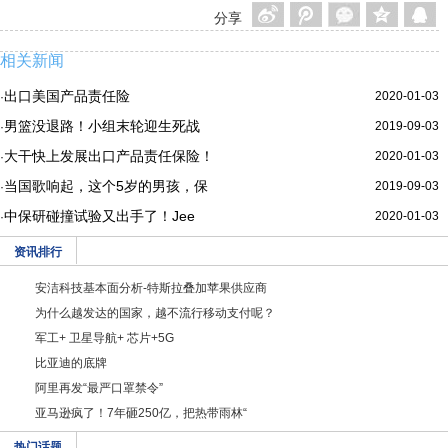
分享
相关新闻
出口美国产品责任险
2020-01-03
·
男篮没退路！小组末轮迎生死战
2019-09-03
·
大干快上发展出口产品责任保险！
2020-01-03
·
当国歌响起，这个5岁的男孩，保
2019-09-03
·
中保研碰撞试验又出手了！Jee
2020-01-03
·
资讯排行
安洁科技基本面分析-特斯拉叠加苹果供应商
为什么越发达的国家，越不流行移动支付呢？
军工+ 卫星导航+ 芯片+5G
比亚迪的底牌
阿里再发“最严口罩禁令”
亚马逊疯了！7年砸250亿，把热带雨林“
热门话题