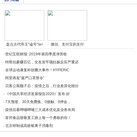
盘点古代帝王“谥号”/a>
微信、支付宝的支付
方/a>
·
世纪互联财报: 2019年第四季度净营收
·
特斯拉豪赚百亿，女友发牢骚妊娠反应严重还
·
全球运动康复科技圈大事件！HYPERIC
·
阿里再发“最严口罩禁令”
·
贝客公寓魏子石：疫情之后，行业差异化细分
·
《中国共享经济发展报告2020》发布 好
·
7天预签、30天免费换、0接触、0押金，
·
疫情后看呷哺呷哺三大成本优化及业务布局
·
富邦食品致敬复工路上每一个勇敢的你！
·
北京研制成高效银离子消毒剂