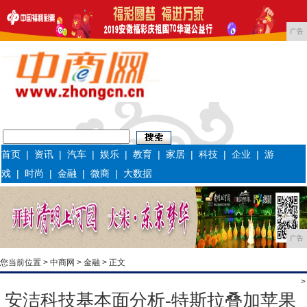
广告
首页
|
资讯
|
汽车
|
娱乐
|
教育
|
家居
|
科技
|
企业
|
游
戏
|
时尚
|
金融
|
微商
|
大数据
广告
您当前位置 >
中商网
>
金融
> 正文
>
安洁科技基本面分析-特斯拉叠加苹果