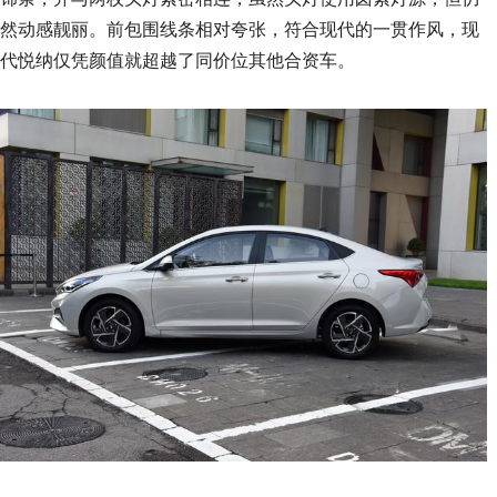
然动感靓丽。前包围线条相对夸张，符合现代的一贯作风，现
代悦纳仅凭颜值就超越了同价位其他合资车。