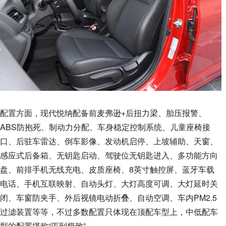
配置方面，现代悦纳配备前麦弗逊+后扭力梁、胎压报警、
ABS防抱死、制动力分配、车身稳定控制系统、儿童座椅接
口、后驻车雷达、倒车影像、发动机启停、上坡辅助、天窗、
感应式后备箱、无钥匙启动、驾驶位无钥匙进入、多功能方向
盘、前排手机无线充电、皮质座椅、8英寸触控屏、蓝牙车载
电话、手机互联映射、自动头灯、大灯高度可调、大灯延时关
闭、车窗防夹手、外后视镜电动折叠、自动空调、车内PM2.5
过滤装置等等，不过多数配置只体现在顶配车型上，中低配车
型的配置堪称“丐到极致”。