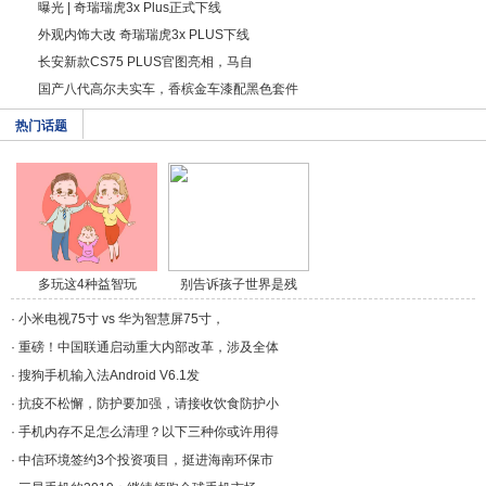
曝光 | 奇瑞瑞虎3x Plus正式下线
外观内饰大改 奇瑞瑞虎3x PLUS下线
长安新款CS75 PLUS官图亮相，马自
国产八代高尔夫实车，香槟金车漆配黑色套件
热门话题
多玩这4种益智玩
别告诉孩子世界是残
具，/a>
酷/a>
·
小米电视75寸 vs 华为智慧屏75寸，
·
重磅！中国联通启动重大内部改革，涉及全体
·
搜狗手机输入法Android V6.1发
·
抗疫不松懈，防护要加强，请接收饮食防护小
·
手机内存不足怎么清理？以下三种你或许用得
·
中信环境签约3个投资项目，挺进海南环保市