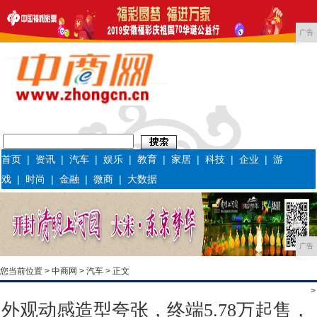
广告
首页
|
资讯
|
汽车
|
娱乐
|
教育
|
家居
|
科技
|
企业
|
游
戏
|
时尚
|
金融
|
微商
|
大数据
广告
您当前位置 >
中商网
>
汽车
> 正文
>
外观动感造型夸张，终端5.78万起售，