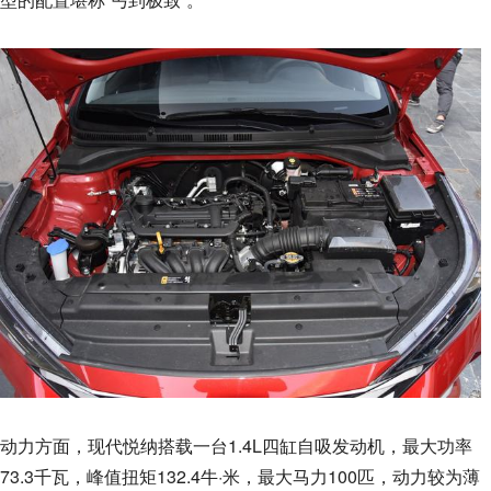
动力方面，现代悦纳搭载一台1.4L四缸自吸发动机，最大功率
73.3千瓦，峰值扭矩132.4牛·米，最大马力100匹，动力较为薄