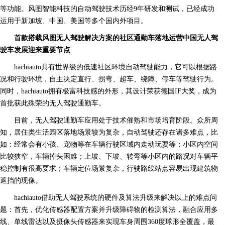
等功能。风图智能科技的自动驾驶技术历经9年研发和测试，已经成功
运用于新加坡、中国、美国等多个国内外项目。
首款搭载风图无人驾驶解决方案的社区通勤车落地运营中国无人驾
驶车发展迎来重要节点
hachiauto具有世界级的低速社区环境自动驾驶能力，它可以根据路
况和行驶环境，自主决定直行、拐弯、超车、绕障、停车等驾驶行为。
同时，hachiauto拥有极富科技感的外形，其设计荣获德国IF大奖，成为
首批获此殊荣的无人驾驶通勤车。
目前，无人驾驶通勤车应用处于技术催熟和市场培育阶段。众所周
知，居住类生活园区落地场景较为复杂，自动驾驶还存在诸多难点，比
如：经常会有小孩、宠物等在车辆行驶区域内走动玩耍等；小区内空间
比较狭窄，车辆掉头困难；上坡、下坡、转弯等小区内的路况对车辆平
稳控制有很高要求；车辆定位场景复杂，行驶路线站点容易出现建筑物
遮挡的现像。
hachiauto借助无人驾驶系统的硬件及算法升级来解决以上的难点问
题：首先，优化传感器配置方案并升级障碍物的检测算法，融合应用多
线、单线雷达以及摄像头传感器来实现车身周围360度球形全覆盖，最