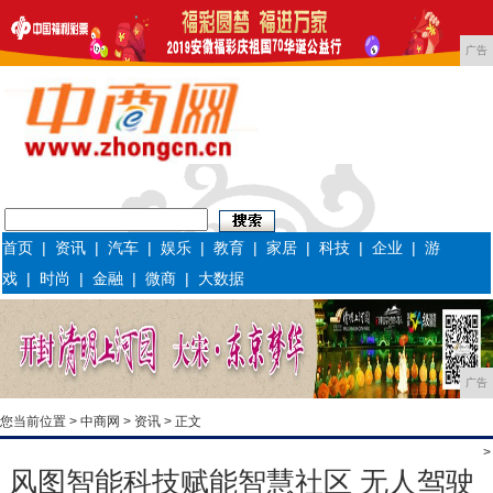
广告
首页
|
资讯
|
汽车
|
娱乐
|
教育
|
家居
|
科技
|
企业
|
游
戏
|
时尚
|
金融
|
微商
|
大数据
广告
您当前位置 >
中商网
>
资讯
> 正文
>
风图智能科技赋能智慧社区 无人驾驶