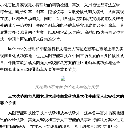
小化盲区并实现微小障碍物的精确检测。其次，采用增强型算法逻辑，
综合运用电子驻车、刹车、陀螺仪等，采取分段式调头模式，从而实现
在狭小区域全自动调头。同时，采用自适应控制算法实现坡道以及转弯
处的速度平稳控制，并配合刹车和电子驻车等实现坡道启停不溜车。最
后通过多传感器融合方案，以3D激光点云为主、高精GPS为辅的定位方
式，实现全区域的厘米级精准定位。
hachiauto的出现和平稳运行标志着无人驾驶通勤车在市场上率先实
现商业化成功落地，也是风图智能科技在中国市场发展的重要阶段性成
果。伴随首款搭载风图无人驾驶解决方案的社区通勤车成功落地运营，
中国低速无人驾驶通勤车发展迎来重要节点。
实地
集团
常春藤小区无人车运行实景
三大优势
助力风图
实现大规模商业落地
最大化
使能
无人驾驶
技术的
客户
价值
风图智能科技除了技术优势和成本优势外，还具备丰富外场实地测
试的经验优势。其无人驾驶和基于人工智能的共享出行解决方案经过近
9年时间的研发，在技术上有雄厚的积累，累计测试里程超过10万公