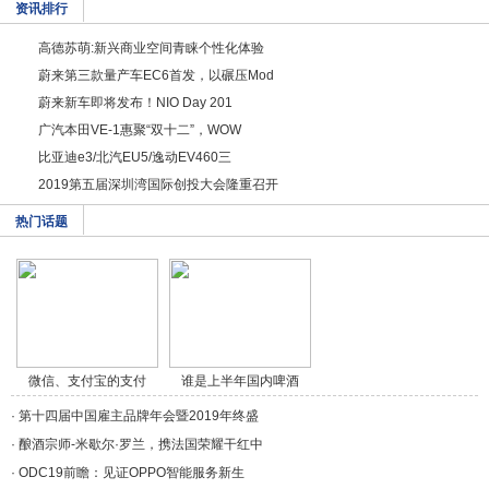
资讯排行
高德苏萌:新兴商业空间青睐个性化体验
蔚来第三款量产车EC6首发，以碾压Mod
蔚来新车即将发布！NIO Day 201
广汽本田VE-1惠聚“双十二”，WOW
比亚迪e3/北汽EU5/逸动EV460三
2019第五届深圳湾国际创投大会隆重召开
热门话题
微信、支付宝的支付
谁是上半年国内啤酒
方/a>
品/a>
·
第十四届中国雇主品牌年会暨2019年终盛
·
酿酒宗师-米歇尔·罗兰，携法国荣耀干红中
·
ODC19前瞻：见证OPPO智能服务新生