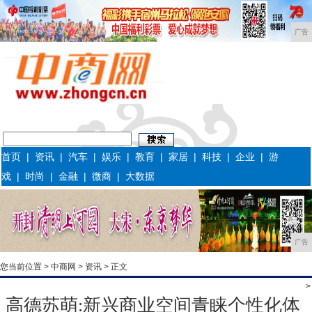
广告
首页
|
资讯
|
汽车
|
娱乐
|
教育
|
家居
|
科技
|
企业
|
游
戏
|
时尚
|
金融
|
微商
|
大数据
广告
您当前位置 >
中商网
>
资讯
> 正文
>
高德苏萌:新兴商业空间青睐个性化体