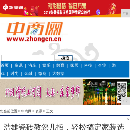
广告
首页
|
资讯
|
汽车
|
娱乐
|
教育
|
家居
|
科技
|
企业
|
游
戏
|
时尚
|
金融
|
微商
|
大数据
广告
您当前位置 >
中商网
>
资讯
> 正文
>
浩雄瓷砖教您几招，轻松搞定家装选