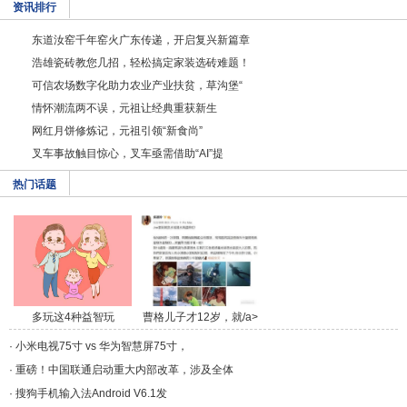
资讯排行
东道汝窑千年窑火广东传递，开启复兴新篇章
浩雄瓷砖教您几招，轻松搞定家装选砖难题！
可信农场数字化助力农业产业扶贫，草沟堡“
情怀潮流两不误，元祖让经典重获新生
网红月饼修炼记，元祖引领“新食尚”
叉车事故触目惊心，叉车亟需借助“AI”提
热门话题
多玩这4种益智玩
曹格儿子才12岁，就/a>
具，/a>
·
小米电视75寸 vs 华为智慧屏75寸，
·
重磅！中国联通启动重大内部改革，涉及全体
·
搜狗手机输入法Android V6.1发