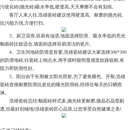
污玻化砖(抛光砖)吸水率低,硬度高,天天摩擦不会有划痕
。
客厅人来人往,浩雄瓷砖建议使用硬度高、耐磨的抛光砖,
抗污能力强,方便打扫。
3、厨卫湿滑,容易有油渍,地面选择防滑、吸水率低的亮光
釉面砖比较适合,墙面则选择容易清洁的瓷片。
4、卫生间地砖防滑是首要,浩雄瓷砖建议大家选择300*300
的防滑地砖,往瓷砖上倒点水,用手摸时能明显感觉纹路较粗,有
阻力即防滑性好。
5、阳台由于长期被太阳光照射,为了避免褪色、开裂,浩雄
瓷砖首推耐磨防滑抗老化的哑光防滑砖,经得住每天的日晒雨
淋。
浩雄瓷砖总结:釉面砖样式多,抛光砖更耐磨,微晶石晶莹剔
透,但最好别铺地!浩雄瓷砖匠心品质,让您享受自然健康之美!