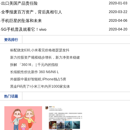
出口美国产品责任险
2020-01-03
·
全季报废百万资产，背后真相引人
2020-03-22
·
手机巨星的坠落和未来
2020-04-06
·
5G手机普及就看它！vivo
2020-04-20
·
资讯排行
标配骁龙630,小米看完价格都瑟瑟发抖
新力控股资产规模稳步增长，新力净资本稳健
拆解 「360 f4」 | 千元内的指纹
长续航性价比新作 360 N6/N6 L
外媒眼中最好智能机:iPhone独占5席
黑金F码亮了!小米三年内开1000家实体
热门话题