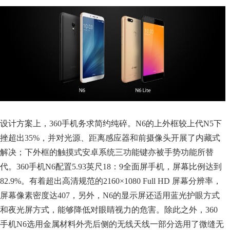
设计方案上，360手机务求简约纯碎。N6的上外框较上代N5下
挫超出35%，并对光源、距离感应器和前摄像头开展了内藏式
解决；下外框的触摸式安卓系统三功能键亦被手势功能所替
代。360手机N6配置5.93英尺18：9全面屏手机，屏幕比例达到
82.9%。有着超出高清规范的2160×1080 Full HD 屏幕分辨率，
屏幕像素密度达407，另外，N6的显示屏还适用蓝光护眼方式
和夜光屏方式，能够降低对眼睛视力的危害。除此之外，360
手机N6选用金属材料外壳后侧的无线天线一部分选用了微缝无