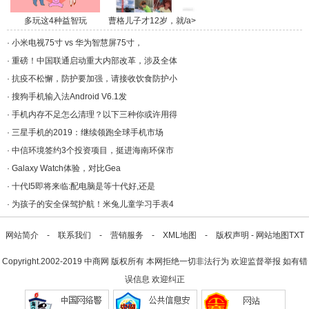
多玩这4种益智玩
曹格儿子才12岁，就/a>
具，/a>
·
小米电视75寸 vs 华为智慧屏75寸，
·
重磅！中国联通启动重大内部改革，涉及全体
·
抗疫不松懈，防护要加强，请接收饮食防护小
·
搜狗手机输入法Android V6.1发
·
手机内存不足怎么清理？以下三种你或许用得
·
三星手机的2019：继续领跑全球手机市场
·
中信环境签约3个投资项目，挺进海南环保市
·
Galaxy Watch体验，对比Gea
·
十代I5即将来临:配电脑是等十代好,还是
·
为孩子的安全保驾护航！米兔儿童学习手表4
网站简介
-
联系我们
-
营销服务
-
XML地图
-
版权声明
-
网站地图
TXT
Copyright.2002-2019
中商网
版权所有 本网拒绝一切非法行为 欢迎监督举报 如有错
误信息 欢迎纠正