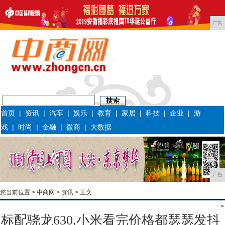
广告
首页
|
资讯
|
汽车
|
娱乐
|
教育
|
家居
|
科技
|
企业
|
游
戏
|
时尚
|
金融
|
微商
|
大数据
广告
您当前位置 >
中商网
>
资讯
> 正文
>
标配骁龙630,小米看完价格都瑟瑟发抖