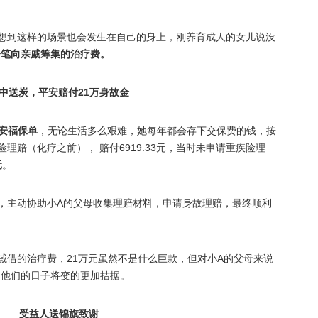
想到这样的场景也会发生在自己的身上，刚养育成人的女儿说没
一笔向亲戚筹集的治疗费。
中送炭，平安赔付21万身故金
安福保单
，无论生活多么艰难，她每年都会存下交保费的钱，按
理赔（化疗之前）， 赔付6919.33元，当时未申请重疾险理
元
。
，主动协助小A的父母收集理赔材料，申请身故理赔，最终顺利
戚借的治疗费，21万元虽然不是什么巨款，但对小A的父母来说
，他们的日子将变的更加拮据。
受益人送锦旗致谢