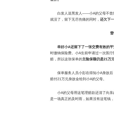
白发人送黑发人——小A的父母不曾
就没了，留下无尽伤痛的同时，
还欠下
雪
幸好小A还留下了一张交费有效的平
时缴纳保险费。小A生前申请过一次医疗险
赔，所以这张保单的
主险保额仍是21万
保单服务人员小彭在得知小A身故后
赔付21万元身故金给到小A的父母。
小A的父母用这笔理赔款还清了向亲
是一场真正的及时雨，如果没有这笔钱