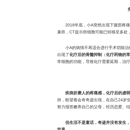
2018年底，小A突然出现下腹部
巢癌，CT提示癌细胞可能已转移至多处
小A的病情不再适合进行手术切除治
出现了
化疗后的骨髓抑制
（
化疗药物的
常细胞的功能，导致化疗需要延期，治
疾病折磨人的疼痛感，化疗后的虚
持，盼望着会有奇迹出现，在自己24岁
努力报答赡养自己的父母，经历恋爱、
但生活不是童话，奇迹并没有发生，
世界。