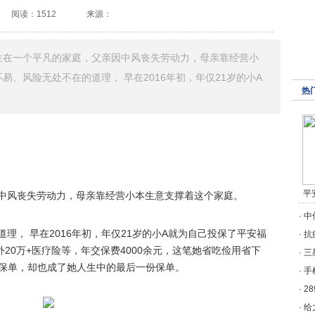
阅读：1512
来源：
生在一个平凡的家庭，父亲因中风丧失劳动力，母亲靠经营小
易、风险无处不在的道理， 早在2016年初，年仅21岁的小A
热
平
中风丧失劳动力，母亲靠经营小本生意支撑着这个家庭。
·
中
理， 早在2016年初，年仅21岁的小A就为自己投保了平安福
·
抗
外20万+医疗险等，年交保费4000余元，这笔她省吃俭用省下
·
三
份保单，却也成了她人生中的最后一份保单。
·
手
·
2
·
给