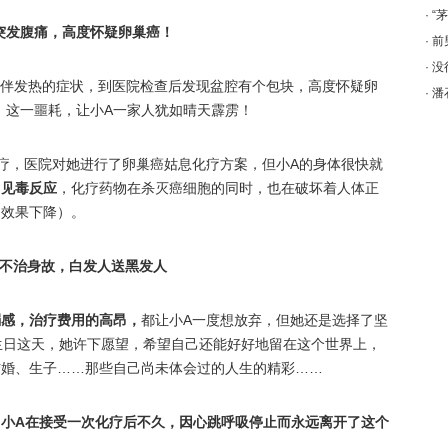
·
“
突发腹痛，高度怀疑卵巢癌！
·
前
·
没
疼痛伴发热的症状，到医院检查后发现盆腔有个包块，高度怀疑卵
·
潘
，这一噩耗，让小A一家人犹如晴天霹雳！
疗，医院对她进行了卵巢癌姑息化疗方案，但小A的身体很快就
常见毒反应
，化疗药物在杀灭癌细胞的同时，也在破坏着人体正
疗效果下降）。
不治身故，白发人送黑发人
弱感，治疗费用的高昂，
都让小A一度想放弃，但她还是选择了坚
生日这天，她许下愿望，希望自己还能好好地留在这个世界上，
结婚、生子……那些自己尚未体会过的人生的精彩……
小A在接受一次化疗后不久，因心跳呼吸停止而永远离开了这个