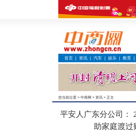
首页
|
资讯
|
汽车
|
娱乐
|
教育
您当前位置 >
中商网
>
资讯
> 正文
平安人广东分公司： 
助家庭渡过