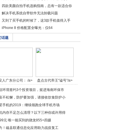
四款美颜自拍手机选购指南，总有一款适合你
解决手机系统自带软件无法卸载问题
又到了买手机的时候了，这3款手机值得入手
iPhone 8 价格配置全曝光：仅64
门话题
安人广东分公司： /a>
盘点古代帝王“谥号”/a>
信环境签约3个投资项目，挺进海南环保市
疫不松懈，防护要加强，请接收饮食防护小
星手机的2019：继续领跑全球手机市场
机内存不足怎么清理？以下三种你或许用得
899元 唯一能买到的骁龙855+四摄
力！磁县联通信息化应用助力战疫复工