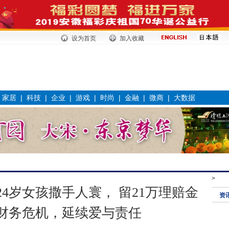
设为首页
加入收藏
|
家居
|
科技
|
企业
|
游戏
|
时尚
|
金融
|
微商
|
大数据
>
24岁女孩撒手人寰， 留21万理赔金
资
财务危机，延续爱与责任