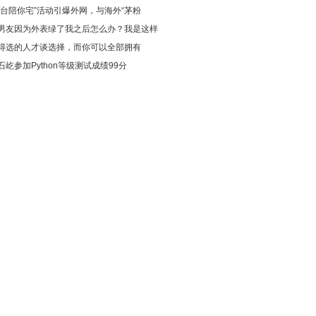
茅台陪你宅”活动引爆外网，与海外“茅粉
男友因为外表绿了我之后怎么办？我是这样
得选的人才谈选择，而你可以全部拥有
石屹参加Python等级测试成绩99分