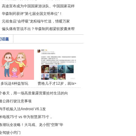
高途宣布成为中国国家游泳队、中国国家花样
华森制药获评“第七届全国文明单位”！
元祖食品“会呼吸”龙粽端午忙送，情暖万家
偏头痛有苦说不出？华森制药都梁软胶囊来帮
门话题
多玩这4种益智玩
曹格儿子才12岁，就/a>
具，/a>
个春天，用一场高质量露营重拾对生活的向
速公路行驶注意事项
狗手机输入法Android V6.1发
米电视75寸 vs 华为智慧屏75寸，
春潮玩全攻略！大马戏、龙小熙“空降”华
全驾驶小窍门