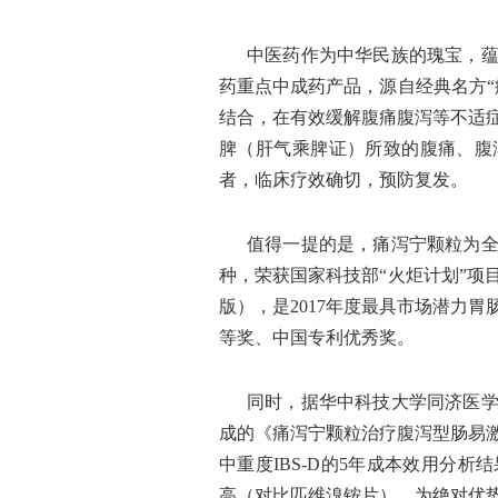
中医药作为中华民族的瑰宝，
药重点中成药产品，源自经典名方“
结合，在有效缓解腹痛腹泻等不适
脾（肝气乘脾证）所致的腹痛、腹
者，临床疗效确切，预防复发。
值得一提的是，痛泻宁颗粒为
种，荣获国家科技部“火炬计划”项
版），是2017年度最具市场潜力
等奖、中国专利优秀奖。
同时，据华中科技大学同济医
成的《痛泻宁颗粒治疗腹泻型肠易
中重度IBS-D的5年成本效用分
高（对比匹维溴铵片），为绝对优