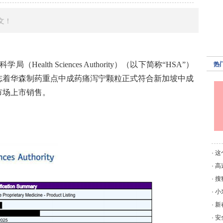
文！
lth Sciences Authority）（以下简称“HSA”）
热
志着华森制药重点中成药痛泻宁颗粒正式符合新加坡中成
市场上市销售。
·
这
·
高
·
搜
·
小
·
新
·
安