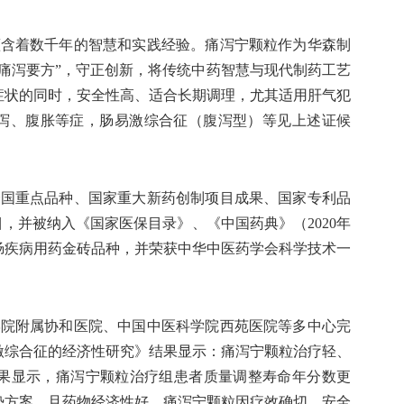
蕴含着数千年的智慧和实践经验。痛泻宁颗粒作为华森制
痛泻要方”，守正创新，将传统中药智慧与现代制药工艺
症状的同时，安全性高、适合长期调理，尤其适用肝气犯
泻、腹胀等症，肠易激综合征（腹泻型）等见上述证候
全国重点品种、国家重大新药创制项目成果、国家专利品
目，并被纳入《国家医保目录》、《中国药典》（2020年
胃肠疾病用药金砖品种，并荣获中华中医药学会科学技术一
学院附属协和医院、中国中医科学院西苑医院等多中心完
激综合征的经济性研究》结果显示：痛泻宁颗粒治疗轻、
析结果显示，痛泻宁颗粒治疗组患者质量调整寿命年分数更
势方案，且药物经济性好。痛泻宁颗粒因疗效确切，安全