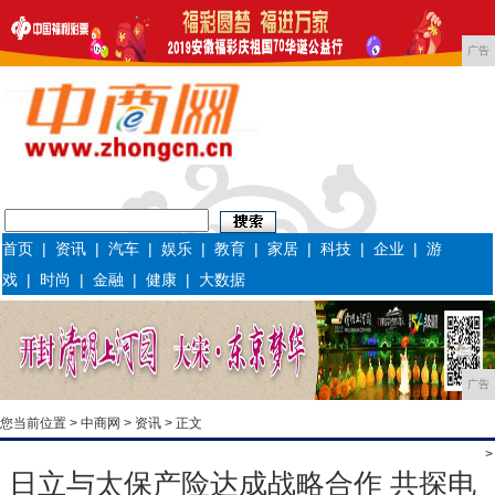
广告
首页
|
资讯
|
汽车
|
娱乐
|
教育
|
家居
|
科技
|
企业
|
游
戏
|
时尚
|
金融
|
健康
|
大数据
广告
您当前位置 >
中商网
>
资讯
> 正文
>
日立与太保产险达成战略合作 共探电