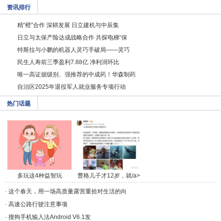
资讯排行
精“橙”合作 深耕发展 日立建机与中辰集
日立与太保产险达成战略合作 共探电梯“保
特斯拉与小鹏的机器人灵巧手破局——灵巧
民生人寿前三季盈利7.88亿 净利润环比
唯一高证据级别、强推荐的中成药！华森制药
自治区2025年退役军人就业服务专项行动
热门话题
多玩这4种益智玩
曹格儿子才12岁，就/a>
具，/a>
·
这个春天，用一场高质量露营重拾对生活的向
·
高速公路行驶注意事项
·
搜狗手机输入法Android V6.1发