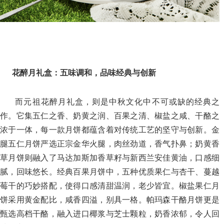
花醉月礼盒：五味调和，品味经典与创新
而元祖花醉月礼盒，则是中秋文化中不可或缺的经典之
作。它集五仁之香、奶黄之润、百果之清、椒盐之咸、干酪之
浓于一体，每一款月饼都蕴含着对传统工艺的坚守与创新。金
腿五仁月饼严选正宗金华火腿，肉丝劲道，香气扑鼻；奶黄香
草月饼则融入了马达加斯加香草籽与新西兰安佳黄油，口感细
腻，回味悠长。经典百果月饼中，五种优质果仁与杏干、蔓越
莓干的巧妙搭配，使得口感清甜温润，老少皆宜。椒盐果仁月
饼采用黄金配比，咸香四溢，别具一格。帕玛森干酪月饼更是
甄选高档干酪，融入进口椰浆与芝士颗粒，奶香浓郁，令人回