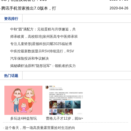
腾讯手机管家推出7.0版本，打
2020-04-26
·
资讯排行
中秋“圆”满配方：元祖蛋糕与月饼邂逅，共
师承岐黄，高校联培|泉州医高专中医师承班
专注儿童矫形|星顿科技闪耀2025福祉博
中疾控最新数据显示RSV持续流行，RSV
汽车保险投诉和争议解决
揭秘磷虾油原料“隐形冠军”：领航者的实力
热门话题
多玩这4种益智玩
曹格儿子才12岁，就/a>
具，/a>
·
这个春天，用一场高质量露营重拾对生活的向