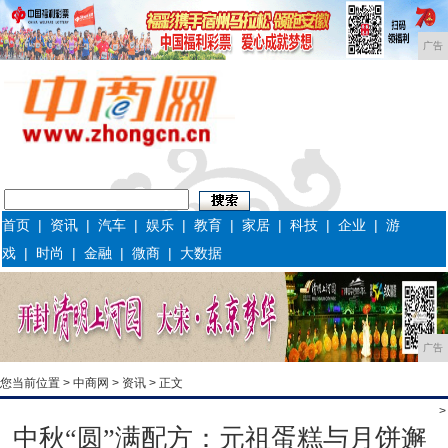
广告
首页
|
资讯
|
汽车
|
娱乐
|
教育
|
家居
|
科技
|
企业
|
游
戏
|
时尚
|
金融
|
微商
|
大数据
广告
您当前位置 >
中商网
>
资讯
> 正文
>
中秋“圆”满配方：元祖蛋糕与月饼邂