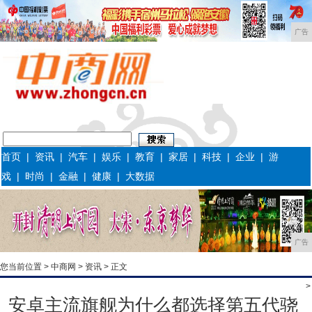
广告
首页
|
资讯
|
汽车
|
娱乐
|
教育
|
家居
|
科技
|
企业
|
游
戏
|
时尚
|
金融
|
健康
|
大数据
广告
您当前位置 >
中商网
>
资讯
> 正文
>
安卓主流旗舰为什么都选择第五代骁