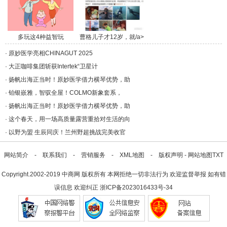
多玩这4种益智玩
曹格儿子才12岁，就/a>
具，/a>
·
原妙医学亮相CHINAGUT 2025
·
大正咖啡集团斩获Intertek“卫星计
·
扬帆出海正当时！原妙医学借力横琴优势，助
·
铂银嵌雅，智驭全屋！COLMO新象套系，
·
扬帆出海正当时！原妙医学借力横琴优势，助
·
这个春天，用一场高质量露营重拾对生活的向
·
以野为盟 生辰同庆！兰州野超挑战完美收官
网站简介
-
联系我们
-
营销服务
-
XML地图
-
版权声明
-
网站地图
TXT
Copyright.2002-2019
中商网
版权所有 本网拒绝一切非法行为 欢迎监督举报 如有错
误信息 欢迎纠正
浙ICP备2023016433号-34