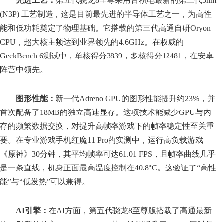
先进工艺：
第五代骁龙8至尊采用台积电最新的第三代3nm
(N3P) 工艺制造，这是目前最先进的半导体工艺之一，为高性
能和低功耗奠定了物理基础。它搭载的第三代高通自研Oryon
CPU，超大核主频达到业界领先的4.6GHz。在权威的
GeekBench 6测试中，单核得分3839，多核得分12481，在安卓
阵营中领先。
图形性能：
新一代Adreno GPU的图形性能提升约23%，并
首次配备了18MB的独立高速显存。这项技术能减少GPU与内
存的频繁数据交换，对提升高帧率游戏下的帧率稳定性至关重
要。在专业游戏手机红魔11 Pro的实测中，运行高负载游戏
《原神》30分钟，其平均帧率可达61.01 FPS，且帧率曲线几乎
是一条直线，机身正面最高温度控制在40.8°C。这验证了“高性
能”与“低发热”可以兼得。
AI引擎：
在AI方面，第五代骁龙8至尊版搭载了高通最新