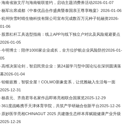
·
海南省旅文厅与海南银联签约，启动主题消费券活动
2026-01-07
·
杨军出席成都《中泰优品合作盛典暨泰国亲王尊享晚宴》
2026-01-06
·
杭州快雪时晴生物科技有限公司宣布完成数百万元种子轮融资
2026-
01-06
·
股票杠杆工具选型指南：线上APP与线下独立户对比及风险规避要点
2026-01-05
·
今明博士：陪伴1000家企业成长，全方位护航企业风险防控
2026-01-
05
·
高维决策论剑，智启民营企业：第24届学习型中国论坛在深圳圆满落
幕
2026-01-04
·
铂银嵌雅，智驭全屋！COLMO新象套系，让优雅融入生活每一面
2025-12-31
·
杨喜元、齐燕君等名家作品即将亮相联合国展览
2025-12-29
·
361度战略携手天津体育学院，共筑产学研融合创新平台
2025-12-26
·
原妙医学亮相CHINAGUT 2025 共建微生态样本库赋能健康产业升级
2025-12-26