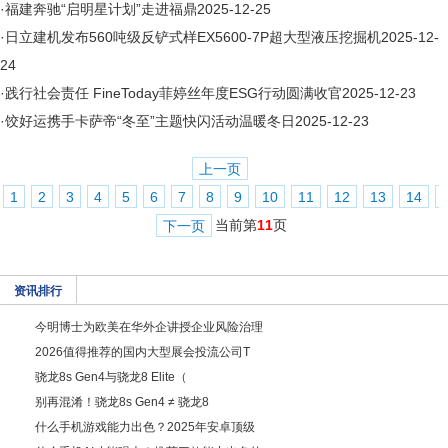
·
福建奔驰“启明星计划”走进福鼎
2025-12-25
·
日立建机发布560吨级反铲式样EX5600-7P超大型液压挖掘机
2025-12-
24
·
践行社会责任 FineToday菲婷丝年度ESG行动圆满收官
2025-12-23
·
饺好运携手卡萨帝“冬至”主题快闪活动温暖冬日
2025-12-23
上一页
1
2
3
4
5
6
7
8
9
10
11
12
13
14
当前第
11
页
下一页
资讯排行
今明博士为欧美在华外企讲授企业风险治理
2026值得推荐的国内大型展会投流公司T
骁龙8s Gen4与骁龙8 Elite（
别再混淆！骁龙8s Gen4 ≠ 骁龙8
什么手机游戏能力出色？2025年安卓顶级