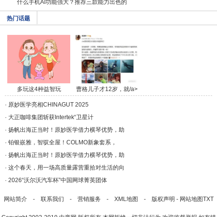
什么手机AI功能强大？推荐三款能力出色的
热门话题
多玩这4种益智玩
曹格儿子才12岁，就/a>
具，/a>
·
原妙医学亮相CHINAGUT 2025
·
大正咖啡集团斩获Intertek“卫星计
·
扬帆出海正当时！原妙医学借力横琴优势，助
·
铂银嵌雅，智驭全屋！COLMO新象套系，
·
扬帆出海正当时！原妙医学借力横琴优势，助
·
这个春天，用一场高质量露营重拾对生活的向
·
2026“沃尔沃汽车杯”中国网球菁英团体
网站简介
-
联系我们
-
营销服务
-
XML地图
-
版权声明
-
网站地图
TXT