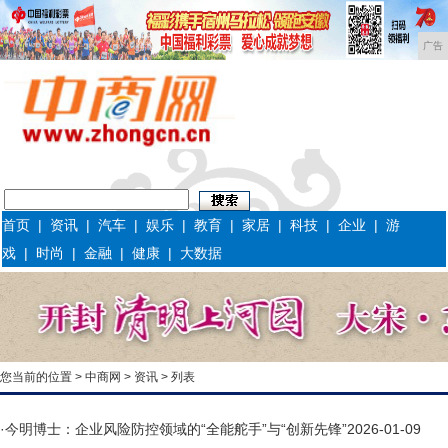
广告
首页
|
资讯
|
汽车
|
娱乐
|
教育
|
家居
|
科技
|
企业
|
游
戏
|
时尚
|
金融
|
健康
|
大数据
您当前的位置 >
中商网
>
资讯
> 列表
·
今明博士：企业风险防控领域的“全能舵手”与“创新先锋”
2026-01-09