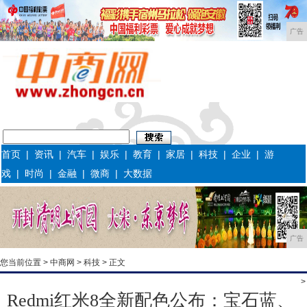
广告
首页
|
资讯
|
汽车
|
娱乐
|
教育
|
家居
|
科技
|
企业
|
游
戏
|
时尚
|
金融
|
微商
|
大数据
广告
您当前位置 >
中商网
>
科技
> 正文
>
Redmi红米8全新配色公布：宝石蓝、