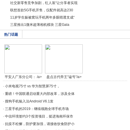
社交新零售竞争加剧，红人装“让分享者实现
联想首款5G手机开售，仅配件就高达230
11岁学生躲被窝玩手机两年多眼睛透支成“
三星推出1微米超薄相机模块 三星Gala
热门话题
平安人广东分公司： /a>
盘点古代帝王“谥号”/a>
·
小米电视75寸 vs 华为智慧屏75寸，
·
重磅！中国联通启动重大内部改革，涉及全体
·
搜狗手机输入法Android V6.1发
·
三星手机的2019：继续领跑全球手机市场
·
中信环境签约3个投资项目，挺进海南环保市
·
抗疫不松懈，防护要加强，请接收饮食防护小