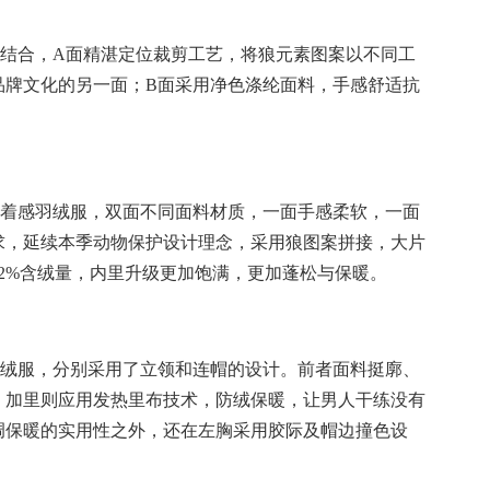
结合，A面精湛定位裁剪工艺，
将
狼元素图案以不同工
品牌文化的另一面；
B面采用净色涤纶面料，手感舒适抗
着感羽绒服，双面不同面料材质，一面手感柔软，一面
求，延续本季动物保护设计理念，采用狼图案拼接，大片
92%含绒量，内里升级更加饱满，更加蓬松与保暖。
绒服，分别采用了立领和连帽的设计。前者面料挺廓、
、加里则应用发热里布技术，防绒保暖，让男人干练没有
调保暖的实用性之外，还在左胸采用胶际及帽边撞色设