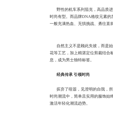
野性的机车系列茄克，
高品质进
时尚有型。而品牌
DNA格纹元素
一般充满热血、无惧挑战、勇往直
自然主义不是顾此失彼，而是始
花等工艺，加上精湛定位剪裁结合
息，成为男士独特标签。
经典传承
引领时尚
摈弃了喧嚣，见澄明的自我，所
时尚潮流中，简单且实用的服饰始
激活年轻化潮流趋势。