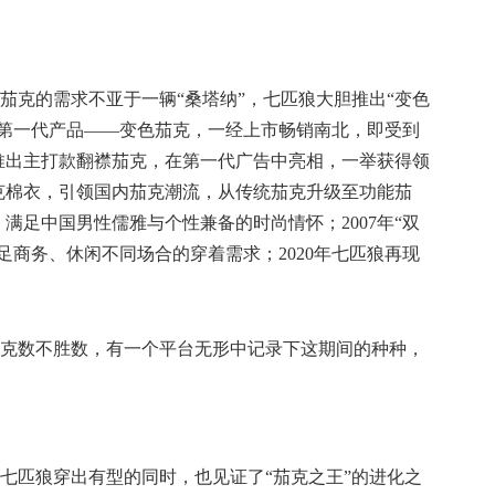
对茄克的需求不亚于一辆“桑塔纳”，七匹狼大胆推出“变色
匹狼第一代产品——变色茄克，一经上市畅销南北，即受到
狼推出主打款翻襟茄克，在第一代广告中亮相，一举获得领
茄克棉衣，引领国内茄克潮流，从传统茄克升级至功能茄
，满足中国男性儒雅与个性兼备的时尚情怀；2007年“双
足商务、休闲不同场合的穿着需求；2020年七匹狼
再现
克数不胜数，有一个平台无形中记录下这期间的种种，
七匹狼穿出有型的同时，也见证了
“茄克之王”的进化之