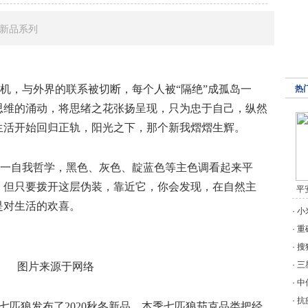
冬新品系列
机，与外界的联系被切断，每个人被
“隔绝”成孤岛一
热
思维的涌动，将思绪之花张扬呈现，只为忠于自己，纵然
生活开始回归正轨，阳光之下，那个新我熠熠生辉。
了这一自我哲学，黑色、灰色、靛蓝色等主色调看起来平
，但只要拨开这层伪装，靠近它，你会发现，在自然主
平
是对生活的欢喜。
·
小
·
重
·
搜
·
三
图片来源于网络
·
中
·
抗
的七匹狼
发布了
2020秋冬新品。本季七匹狼茄克品类
把经