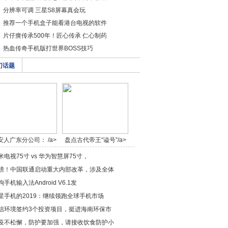
分辨率可调 三星S8屏幕真会玩
推荐一个手机盒子能看港台电视的软件
片仔癀传承500年！匠心传承 仁心制药
热血传奇手机版打世界BOSS技巧
门话题
安人广东分公司： /a>
盘点古代帝王“谥号”/a>
米电视75寸 vs 华为智慧屏75寸，
磅！中国联通启动重大内部改革，涉及全体
狗手机输入法Android V6.1发
星手机的2019：继续领跑全球手机市场
信环境签约3个投资项目，挺进海南环保市
疫不松懈，防护要加强，请接收饮食防护小