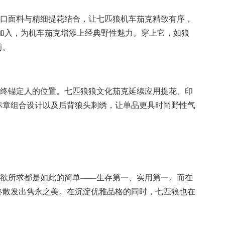
口面料与精细提花结合，让七匹狼机车茄克精致有序，
的加入，为机车茄克增添上经典野性魅力。穿上它，如狼
前。
终锚定人的位置。七匹狼狼文化茄克延续应用提花、印
标章组合设计以及后背狼头刺绣，让单品更具时尚野性气
欲所求都是如此的简单
——生存第一、实用第一。而在
终散发出隽永之美。在沉淀优雅品格的同时，七匹狼也在