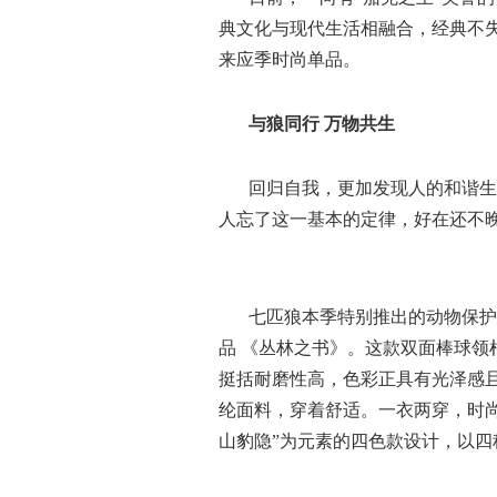
典文化与现代生活相融合，
经典不
来应季时尚单品。
与狼同行
万物共生
回归自我，更加发现人的和谐生
人忘了这一基本的定律，好在还不
七匹狼本季
特别推出的动物保护
品
《丛林之书》。这款双面棒球领
挺括耐磨性高，色彩正具有光泽感且
纶面料，穿着舒适。一衣两穿，时
山豹隐”为元素的四色款设计，以