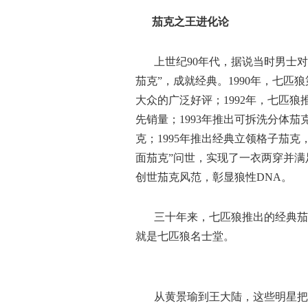
茄克之王进化论
上世纪
90年代，据说当时男士
茄克”，成就经典。1990年，七
大众的广泛好评；1992年，七匹
先销量；1993年推出可拆洗分体
克；1995年推出经典立领格子茄克
面茄克”问世，实现了一衣两穿并满
创世茄克风范，彰显狼性
DNA。
三十年来，七匹狼推出的经典茄
就是七匹狼名士堂。
从黄景瑜到王大陆，这些明星把