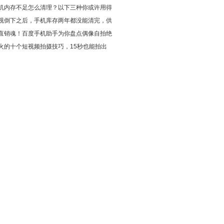
机内存不足怎么清理？以下三种你或许用得
视倒下之后，手机库存两年都没能清完，供
直销魂！百度手机助手为你盘点偶像自拍绝
火的十个短视频拍摄技巧，15秒也能拍出