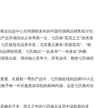
国商业信息中心共同调研发布的中国市场商品销售统计结
类产品市场综合占有率第一位，七匹狼
“茄克之王”的美誉
七匹狼茄克品类丰富，尤其重点聚焦“双面茄克”、“格
的品牌联想度。七匹狼以“一款多布”“一布多款”的概
断推陈出新，维持核心竞争力。所有这些，都使七匹狼把
中逐鹿。
在最新一季的产品中，七匹狼延续的品牌
DNA元
是赋予每一件衣服更加深刻的精神内涵，这是七匹狼对自
更是瞬息万变。而立之年的七匹狼从反思中汲取新的灵