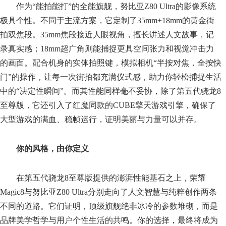
作为“能拍能打”的全能旗舰，努比亚Z80 Ultra的影像系统
极具个性。不同于主流方案，它定制了35mm+18mm的黄金街
拍双焦段。35mm焦段接近人眼视角，擅长讲述人文故事，记
录真实感；18mm超广角则能捕捉更具空间张力和视觉冲击力
的画面。配合机身的实体拍照键，模拟相机“半按对焦，全按快
门”的操作，让每一次街拍都充满仪式感，助力你轻松捕捉生活
中的“决定性瞬间”。而其性能同样毫不妥协，除了第五代骁龙8
至尊版，它还引入了红魔同款的CUBE擎天游戏引擎，确保了
大型游戏的满血、稳帧运行，证明美丽与力量可以并存。
你的风格，由你定义
在第五代骁龙8至尊版提供的澎湃性能基石之上，荣耀
Magic8与努比亚Z80 Ultra分别走向了人文智慧与纯粹创作两条
不同的道路。它们证明，顶级旗舰绝非冰冷的参数堆砌，而是
品牌美学哲学与用户个性生活的共鸣。你的选择，最终将成为