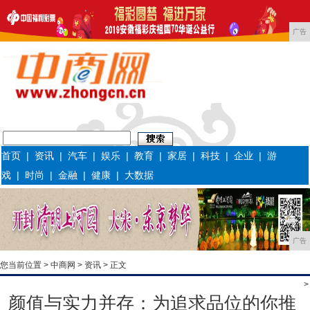
广告
首页
|
资讯
|
汽车
|
娱乐
|
教育
|
家居
|
科技
|
企业
|
游
戏
|
时尚
|
金融
|
健康
|
大数据
广告
您当前位置 >
中商网
>
资讯
> 正文
>
颜值与实力并存：为追求品位的你推