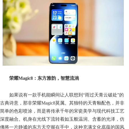
荣耀Magic8：东方雅韵，智慧流淌
如果说有一款手机能瞬间让人联想到“雨过天青云破处”的
古典诗意，那非荣耀Magic8莫属。其独特的天青釉配色，并非
简单的色彩喷涂，而是将传承千年的宋瓷美学与现代科技工艺
深度融合。机身在光线下流转着如玉般温润、含蓄的光泽，仿
佛将一片静谧的东方天空握在手中，这种充满文化底蕴的国风