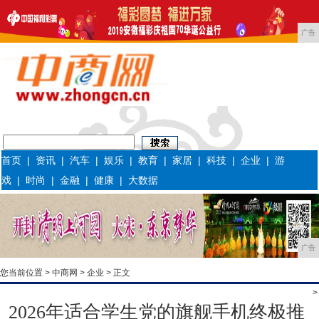
广告
首页
|
资讯
|
汽车
|
娱乐
|
教育
|
家居
|
科技
|
企业
|
游
戏
|
时尚
|
金融
|
健康
|
大数据
广告
您当前位置 >
中商网
>
企业
> 正文
>
2026年适合学生党的旗舰手机终极推