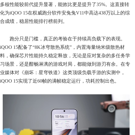
多核性能较前代提升显著，能效比更是提升了35%。这直接转
化为iQOO 15在权威跑分软件安兔兔V11中高达438万以上的综
合成绩，稳居性能排行榜前列。
跑分只是门槛，真正的考验在于持续高负载下的表现。
iQOO 15配备了“8K冰穹散热系统”，内置海量纳米级散热材
料，确保芯片性能持久稳定释放，无论是应对复杂的多任务学
习场景，还是酣畅淋漓的游戏对局，都能做到游刃有余。在专
业媒体对《崩坏：星穹铁道》这类顶级负载手游的实测中，
iQOO 15实现了近60帧的满帧稳定运行，功耗控制出色。