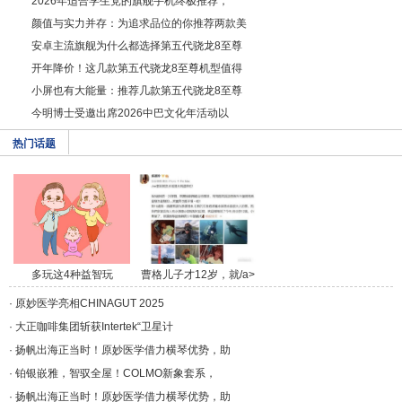
2026年适合学生党的旗舰手机终极推荐，
颜值与实力并存：为追求品位的你推荐两款美
安卓主流旗舰为什么都选择第五代骁龙8至尊
开年降价！这几款第五代骁龙8至尊机型值得
小屏也有大能量：推荐几款第五代骁龙8至尊
今明博士受邀出席2026中巴文化年活动以
热门话题
多玩这4种益智玩
曹格儿子才12岁，就/a>
具，/a>
·
原妙医学亮相CHINAGUT 2025
·
大正咖啡集团斩获Intertek“卫星计
·
扬帆出海正当时！原妙医学借力横琴优势，助
·
铂银嵌雅，智驭全屋！COLMO新象套系，
·
扬帆出海正当时！原妙医学借力横琴优势，助