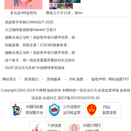
多玩这4种益智玩
曹格儿子才12岁，就/a>
具，/a>
·
原妙医学亮相CHINAGUT 2025
·
大正咖啡集团斩获Intertek“卫星计
·
扬帆出海正当时！原妙医学借力横琴优势，助
·
铂银嵌雅，智驭全屋！COLMO新象套系，
·
扬帆出海正当时！原妙医学借力横琴优势，助
·
这个春天，用一场高质量露营重拾对生活的向
·
2026“沃尔沃汽车杯”中国网球菁英团体
网站简介
-
联系我们
-
营销服务
-
XML地图
-
版权声明
-
网站地图
TXT
Copyright.2002-2019
中商网
版权所有 本网拒绝一切非法行为 欢迎监督举报 如有错
误信息 欢迎纠正
浙ICP备2023016433号-34