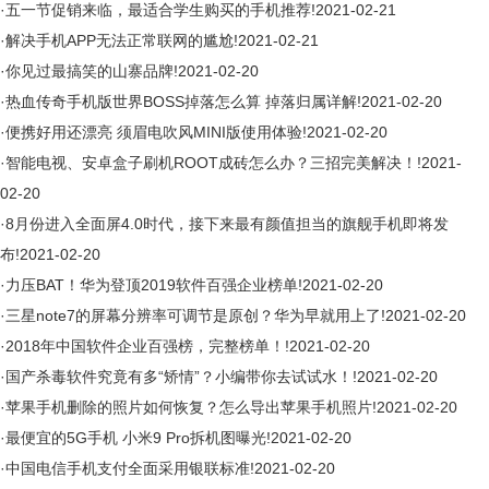
·
五一节促销来临，最适合学生购买的手机推荐!
2021-02-21
·
解决手机APP无法正常联网的尴尬!
2021-02-21
·
你见过最搞笑的山寨品牌!
2021-02-20
·
热血传奇手机版世界BOSS掉落怎么算 掉落归属详解!
2021-02-20
·
便携好用还漂亮 须眉电吹风MINI版使用体验!
2021-02-20
·
智能电视、安卓盒子刷机ROOT成砖怎么办？三招完美解决！!
2021-
02-20
·
8月份进入全面屏4.0时代，接下来最有颜值担当的旗舰手机即将发
布!
2021-02-20
·
力压BAT！华为登顶2019软件百强企业榜单!
2021-02-20
·
三星note7的屏幕分辨率可调节是原创？华为早就用上了!
2021-02-20
·
2018年中国软件企业百强榜，完整榜单！!
2021-02-20
·
国产杀毒软件究竟有多“矫情”？小编带你去试试水！!
2021-02-20
·
苹果手机删除的照片如何恢复？怎么导出苹果手机照片!
2021-02-20
·
最便宜的5G手机 小米9 Pro拆机图曝光!
2021-02-20
·
中国电信手机支付全面采用银联标准!
2021-02-20