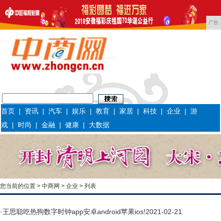
广告
首页
|
资讯
|
汽车
|
娱乐
|
教育
|
家居
|
科技
|
企业
|
游
戏
|
时尚
|
金融
|
健康
|
大数据
您当前的位置 >
中商网
>
企业
> 列表
·
王思聪吃热狗数字时钟app安卓android苹果ios!
2021-02-21