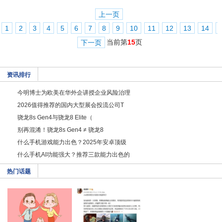
上一页
1
2
3
4
5
6
7
8
9
10
11
12
13
14
当前第
15
页
下一页
资讯排行
今明博士为欧美在华外企讲授企业风险治理
2026值得推荐的国内大型展会投流公司T
骁龙8s Gen4与骁龙8 Elite（
别再混淆！骁龙8s Gen4 ≠ 骁龙8
什么手机游戏能力出色？2025年安卓顶级
什么手机AI功能强大？推荐三款能力出色的
热门话题