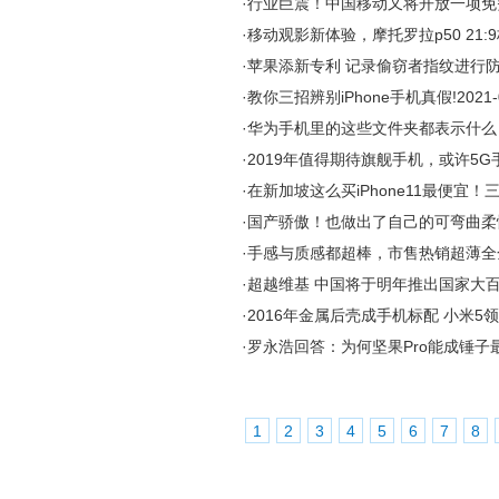
·
行业巨震！中国移动又将开放一项免
·
移动观影新体验，摩托罗拉p50 21:
·
苹果添新专利 记录偷窃者指纹进行防
·
教你三招辨别iPhone手机真假!
2021-
·
华为手机里的这些文件夹都表示什么
·
2019年值得期待旗舰手机，或许5G
·
在新加坡这么买iPhone11最便宜！
·
国产骄傲！也做出了自己的可弯曲柔
·
手感与质感都超棒，市售热销超薄全
·
超越维基 中国将于明年推出国家大百
·
2016年金属后壳成手机标配 小米5
·
罗永浩回答：为何坚果Pro能成锤子
1
2
3
4
5
6
7
8