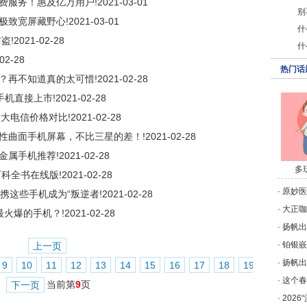
费服务！惠及亿万用户!
2021-03-01
别
9极致宽屏藏野心!
2021-03-01
什
盗!
2021-02-28
什
02-28
热门话
？再不知道真的太可惜!
2021-02-28
手机直接上市!
2021-02-28
三大电信价格对比!
2021-02-28
性曲面手机屏幕，不比三星的差！!
2021-02-28
金属手机推荐!
2021-02-28
多
科全书在线版!
2021-02-28
·
原妙医学
领携这些手机成为“叛逆者!
2021-02-28
·
大正咖啡
最火爆的手机？!
2021-02-28
·
扬帆出
·
铂银嵌
上一页
·
扬帆出
9
10
11
12
13
14
15
16
17
18
19
20
·
这个春
当前第
9
页
下一页
·
202