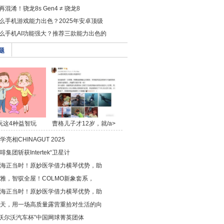
再混淆！骁龙8s Gen4 ≠ 骁龙8
么手机游戏能力出色？2025年安卓顶级
么手机AI功能强大？推荐三款能力出色的
题
玩这4种益智玩
曹格儿子才12岁，就/a>
具，/a>
亮相CHINAGUT 2025
集团斩获Intertek“卫星计
海正当时！原妙医学借力横琴优势，助
雅，智驭全屋！COLMO新象套系，
海正当时！原妙医学借力横琴优势，助
天，用一场高质量露营重拾对生活的向
6“沃尔沃汽车杯”中国网球菁英团体