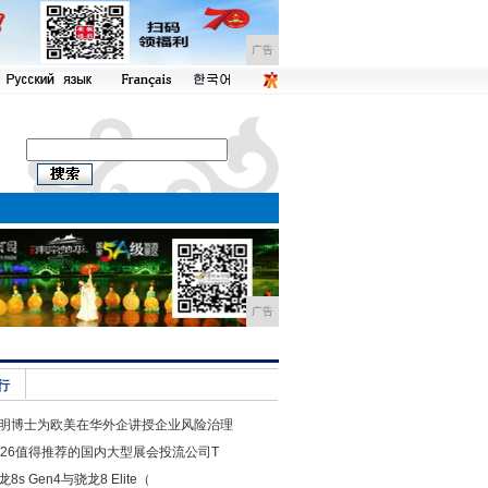
广告
广告
行
明博士为欧美在华外企讲授企业风险治理
026值得推荐的国内大型展会投流公司T
龙8s Gen4与骁龙8 Elite（