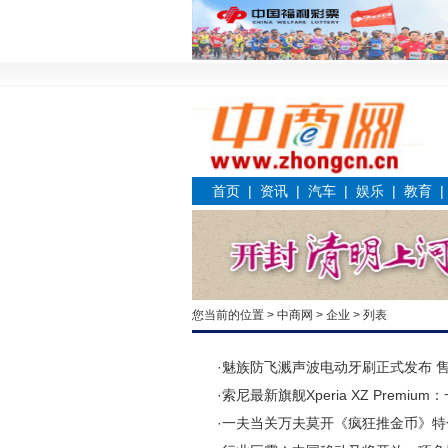
首页
|
资讯
|
汽车
|
娱乐
|
教育
您当前的位置 >
中商网
>
企业
> 列表
·
魅族防飞溅声波电动牙刷正式发布 售价
·
索尼最新旗舰Xperia XZ Prem
·
一夫当关万夫莫开《疯狂推金币》特