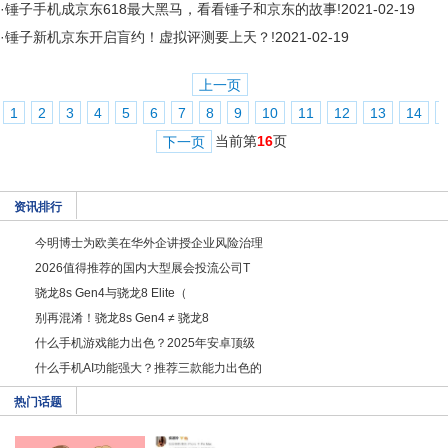
·
锤子手机成京东618最大黑马，看看锤子和京东的故事!
2021-02-19
·
锤子新机京东开启盲约！虚拟评测要上天？!
2021-02-19
上一页
1
2
3
4
5
6
7
8
9
10
11
12
13
14
当前第
16
页
下一页
资讯排行
今明博士为欧美在华外企讲授企业风险治理
2026值得推荐的国内大型展会投流公司T
骁龙8s Gen4与骁龙8 Elite（
别再混淆！骁龙8s Gen4 ≠ 骁龙8
什么手机游戏能力出色？2025年安卓顶级
什么手机AI功能强大？推荐三款能力出色的
热门话题