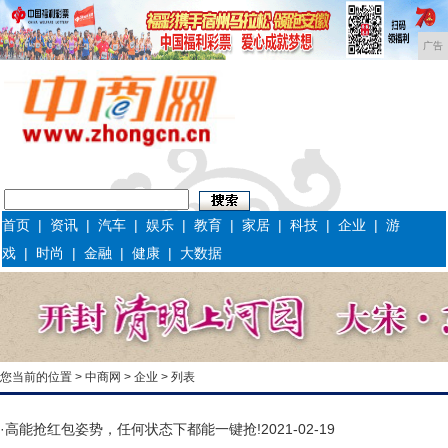
广告
首页
|
资讯
|
汽车
|
娱乐
|
教育
|
家居
|
科技
|
企业
|
游
戏
|
时尚
|
金融
|
健康
|
大数据
您当前的位置 >
中商网
>
企业
> 列表
·
高能抢红包姿势，任何状态下都能一键抢!
2021-02-19