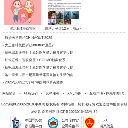
多玩这4种益智玩
曹格儿子才12岁，就/a>
具，/a>
·
原妙医学亮相CHINAGUT 2025
·
大正咖啡集团斩获Intertek“卫星计
·
扬帆出海正当时！原妙医学借力横琴优势，助
·
铂银嵌雅，智驭全屋！COLMO新象套系，
·
扬帆出海正当时！原妙医学借力横琴优势，助
·
这个春天，用一场高质量露营重拾对生活的向
·
2026“沃尔沃汽车杯”中国网球菁英团体
网站简介
-
联系我们
-
营销服务
-
XML地图
-
版权声明
-
网站地图
TXT
Copyright.2002-2019
中商网
版权所有 本网拒绝一切非法行为 欢迎监督举报 如有错
误信息 欢迎纠正
浙ICP备2023016433号-34