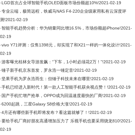
·
LGD首次占全球智能手机OLED面板市场份额超10%!
2021-02-19
·
专业云端，极简远程，铁威马NAS F4-220企业级家用私有云深度评
测!
2021-02-19
·
智能手机趋势分析：华为销量同比增16.5%，市场份额超iPhone!
2021-
02-19
·
vivo Y71评测：仅售1398元，却实现了和X21一样的一体化设计!
2021-
02-19
·
游客曝光桂林女导游发飙：“下车，1小时必须花2万！”!
2021-02-19
·
锤子新手机京东首发，罗永浩一锤定音!
2021-02-19
·
坚果手机为罗永浩而生：但锤子科技未来在哪里!
2021-02-19
·
手机已经进入新时代！第一款人工智能手机获央视点赞！!
2021-02-19
·
国产手机忙增产抢单，OPPO成为回温速度最快的厂商!
2021-02-19
·
6200起跳，三星Galaxy S8价格大涨!
2021-02-19
·
4月还有哪些新手机即将发布？看这篇就够了！!
2021-02-19
·
要给手机厂商好朋友高通增加压力了 乐视手机也要采用骁龙810!
2021-
02-19